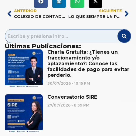
ANTERIOR
SIGUIENTE
COLEGIO DE CONTADORES PÚBLICOS DE SAN MARTÍN… A TRAVÉS DE LA HISTORIA
LO QUE SIEMPRE UN PERITO DEBE TENER EN CUENTA 2025
Últimas Publicaciones:
Charla Gratuita: ¿Tienes un
fraccionamiento y/o
aplazamiento?: Conoce las
facilidades de pago para evitar
perderlo.
30/07/2026
10:15 PM
Conversatorio SIRE
27/07/2026
8:39 PM