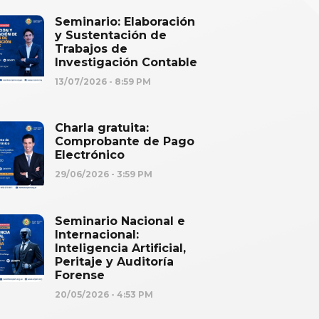
Seminario: Elaboración
y Sustentación de
Trabajos de
Investigación Contable
13/07/2026
8:59 PM
Charla gratuita:
Comprobante de Pago
Electrónico
29/06/2026
3:59 PM
Seminario Nacional e
Internacional:
Inteligencia Artificial,
Peritaje y Auditoría
Forense
20/05/2026
4:53 PM