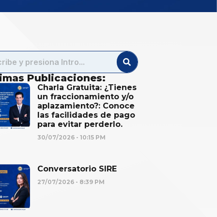
timas Publicaciones:
Charla Gratuita: ¿Tienes
un fraccionamiento y/o
aplazamiento?: Conoce
las facilidades de pago
para evitar perderlo.
30/07/2026
10:15 PM
Conversatorio SIRE
27/07/2026
8:39 PM