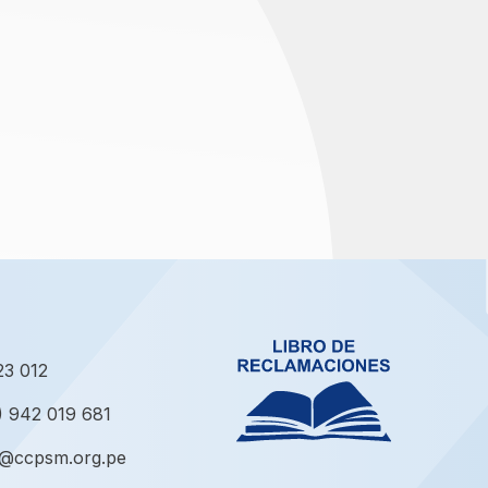
23 012
) 942 019 681
o@ccpsm.org.pe