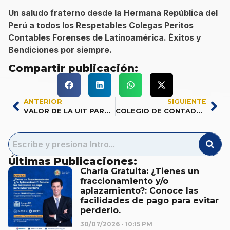
Un saludo fraterno desde la Hermana República del
Perú a todos los Respetables Colegas Peritos
Contables Forenses de Latinoamérica. Éxitos y
Bendiciones por siempre.
Compartir publicación:
ANTERIOR
SIGUIENTE
VALOR DE LA UIT PARA EL 2024
COLEGIO DE CONTADORES PÚBLICOS DE SAN MARTÍN… A TRAVÉS DE LA HISTORIA
Últimas Publicaciones:
Charla Gratuita: ¿Tienes un
fraccionamiento y/o
aplazamiento?: Conoce las
facilidades de pago para evitar
perderlo.
30/07/2026
10:15 PM