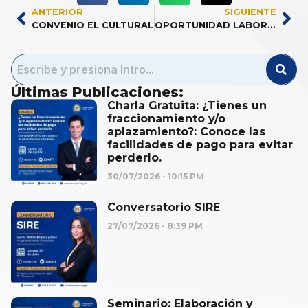
ANTERIOR
SIGUIENTE
CONVENIO EL CULTURAL
OPORTUNIDAD LABORAL EN ORINOQUIA S.A.C.
Últimas Publicaciones:
Charla Gratuita: ¿Tienes un
fraccionamiento y/o
aplazamiento?: Conoce las
facilidades de pago para evitar
perderlo.
30/07/2026
10:15 PM
Conversatorio SIRE
27/07/2026
8:39 PM
Seminario: Elaboración y