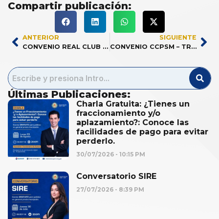
Compartir publicación:
ANTERIOR
SIGUIENTE
CONVENIO REAL CLUB TARAPOTO
CONVENIO CCPSM – TRAUCO ACADEMIA DE BASKETBALL
Últimas Publicaciones:
Charla Gratuita: ¿Tienes un
fraccionamiento y/o
aplazamiento?: Conoce las
facilidades de pago para evitar
perderlo.
30/07/2026
10:15 PM
Conversatorio SIRE
27/07/2026
8:39 PM