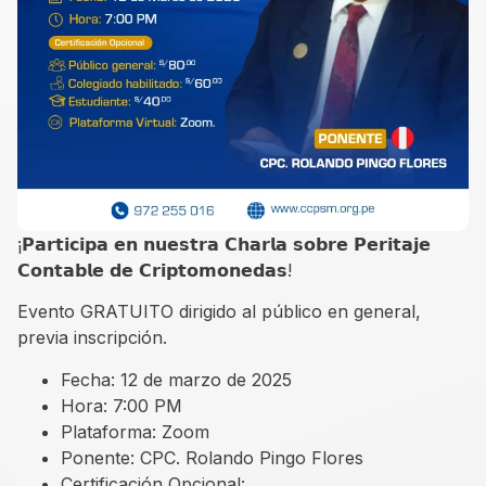
¡𝗣𝗮𝗿𝘁𝗶𝗰𝗶𝗽𝗮 𝗲𝗻 𝗻𝘂𝗲𝘀𝘁𝗿𝗮 𝗖𝗵𝗮𝗿𝗹𝗮 𝘀𝗼𝗯𝗿𝗲 𝗣𝗲𝗿𝗶𝘁𝗮𝗷𝗲
𝗖𝗼𝗻𝘁𝗮𝗯𝗹𝗲 𝗱𝗲 𝗖𝗿𝗶𝗽𝘁𝗼𝗺𝗼𝗻𝗲𝗱𝗮𝘀!
Evento GRATUITO dirigido al público en general,
previa inscripción.
Fecha: 12 de marzo de 2025
Hora: 7:00 PM
Plataforma: Zoom
Ponente: CPC. Rolando Pingo Flores
Certificación Opcional: